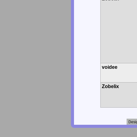
voidee
Zobelix
Desi