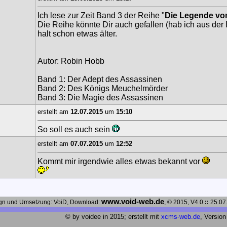
Ich lese zur Zeit Band 3 der Reihe "
Die Legende vo
Die Reihe könnte Dir auch gefallen (hab ich aus der B
halt schon etwas älter.
Autor: Robin Hobb
Band 1: Der Adept des Assassinen
Band 2: Des Königs Meuchelmörder
Band 3: Die Magie des Assassinen
erstellt am
12.07.2015
um
15:10
So soll es auch sein
erstellt am
07.07.2015
um
12:52
Kommt mir irgendwie alles etwas bekannt vor
www.void-web.de
gn und Umsetzung: VoiD, Download:
, © 2015, V4.0
::
25.07
© by voidee in 2015; erstellt mit
xcms-web.de
, Version