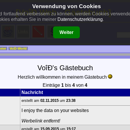
Verwendung von Cookies
..:
[VoîÐ Web - Gästebuch]
:..
und fortlaufend verbessern zu können, werden Cookies verwend
kies erhalten Sie in meiner
Datenschutzerklärung
.
Weiter
eter
VoiD-World
VoîÐ's Gästebuch
Herzlich willkommen in meinem Gästebuch
Einträge
1
bis
4
von
4
Nachricht
erstellt am
02.11.2015
um
23:38
I enjoy the data on your websites
Werbelink entfernt!
erstellt am
15.09.2015
um
15:17