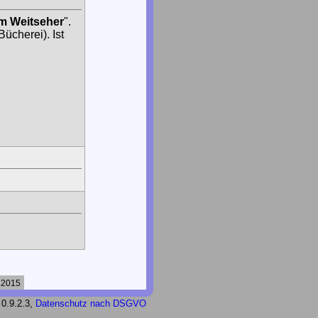
m Weitseher
".
ücherei). Ist
.2015
 0.9.2.3,
Datenschutz nach DSGVO