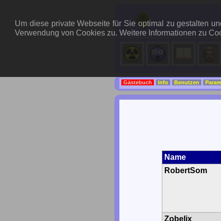
Um diese private Webseite für Sie optimal zu gestalten 
Verwendung von Cookies zu. Weitere Informationen zu Coo
Gästebuch
Info
Benutzen
Param
Name
RobertSom
Zobelix