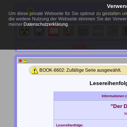
Verwen
..:
[VoîÐ W
Um diese private Webseite für Sie optimal zu gestalten 
die weitere Nutzung der Webseite stimmen Sie der Verwen
meiner
Datenschutzerklärung
.
Was?
BID
Autor
Titel
Serien
Details
Hilfe
BOOK-6602: Zufällige Serie ausgewählt.
Lesereihenfolg
Informationen 
"Der 
W
Lesereihenfolge: