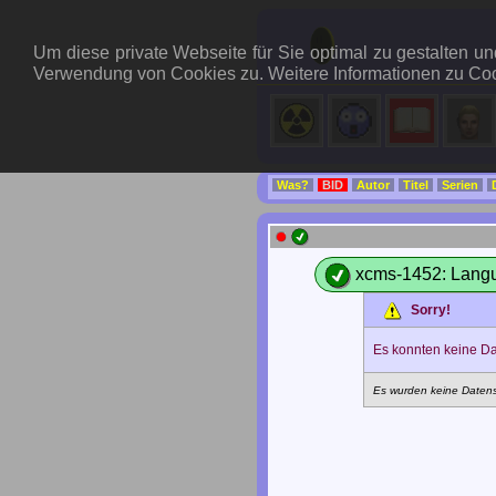
Um diese private Webseite für Sie optimal zu gestalten 
Verwendung von Cookies zu. Weitere Informationen zu Coo
Was?
BID
Autor
Titel
Serien
xcms-1452: Langu
Sorry!
Es konnten keine D
Es wurden keine Daten