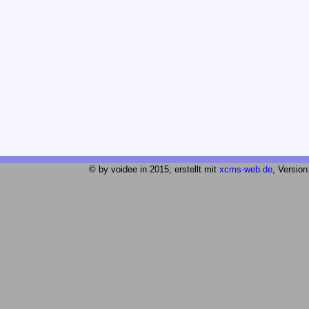
© by voidee in 2015; erstellt mit
xcms-web.de
, Version