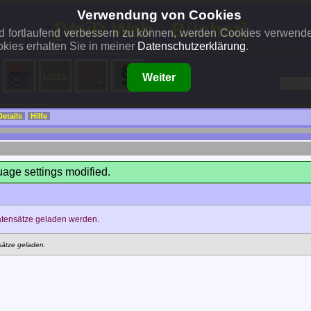
Verwendung von Cookies
..:
[VoîÐ Web - Bücher]
:..
und fortlaufend verbessern zu können, werden Cookies verwend
kies erhalten Sie in meiner
Datenschutzerklärung
.
Weiter
Details
Hilfe
age settings modified.
atensätze geladen werden.
sätze geladen.