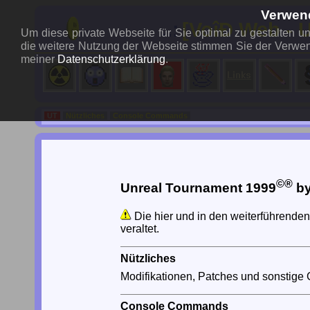
Verwen
..:
[VoîÐ Web - 
Um diese private Webseite für Sie optimal zu gestalten 
die weitere Nutzung der Webseite stimmen Sie der Verwen
meiner
Datenschutzerklärung
.
UT
Nützliches
Console Commands
©®
Unreal Tournament 1999
by
Die hier und in den weiterführende
veraltet.
Nützliches
Modifikationen, Patches und sonstige G
Console Commands