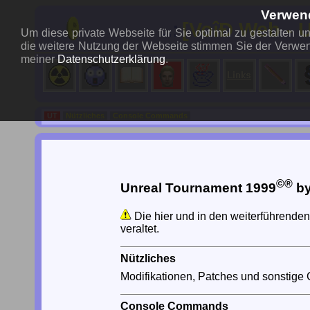
Verwen
..:
[VoîÐ Web - 
Um diese private Webseite für Sie optimal zu gestalten 
die weitere Nutzung der Webseite stimmen Sie der Verwen
meiner
Datenschutzerklärung
.
UT
Nützliches
Console Commands
©®
Unreal Tournament 1999
by
Die hier und in den weiterführende
veraltet.
Nützliches
Modifikationen, Patches und sonstige G
Console Commands