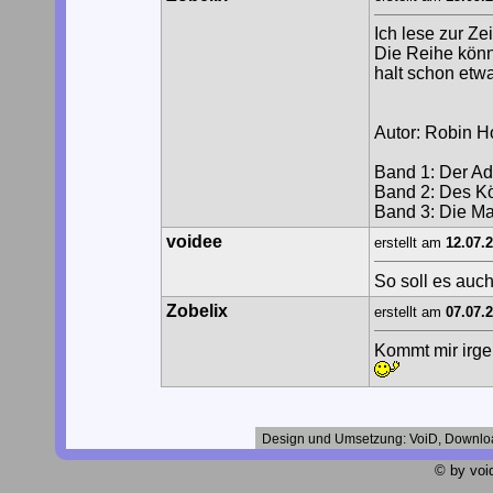
Ich lese zur Ze
Die Reihe könnt
halt schon etwa
Autor: Robin 
Band 1: Der Ad
Band 2: Des K
Band 3: Die M
voidee
erstellt am
12.07.
So soll es auc
Zobelix
erstellt am
07.07.
Kommt mir irge
Design und Umsetzung: VoiD, Downlo
© by void