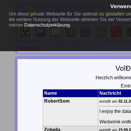
Verwen
..:
[VoîÐ We
Um diese private Webseite für Sie optimal zu gestalten 
die weitere Nutzung der Webseite stimmen Sie der Verwen
meiner
Datenschutzerklärung
.
Gästebuch
Info
Benutzen
Parameter
VoiD-World
VoîÐ
Herzlich willko
Eint
Name
Nachricht
RobertSom
erstellt am
02.11.
I enjoy the dat
Werbelink entfe
Zobelix
erstellt am
15.09.