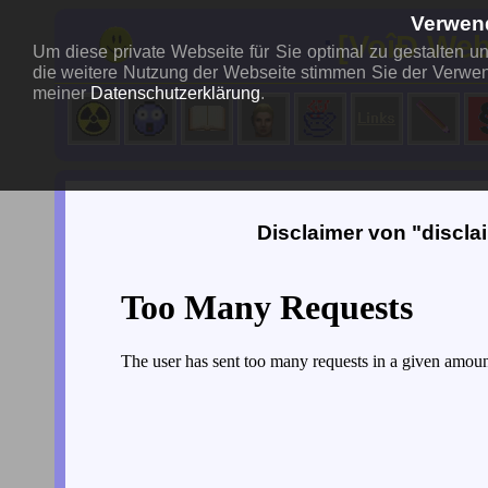
Verwen
..:
[VoîÐ Web
Um diese private Webseite für Sie optimal zu gestalten 
die weitere Nutzung der Webseite stimmen Sie der Verwen
meiner
Datenschutzerklärung
.
Disclaimer von "discla