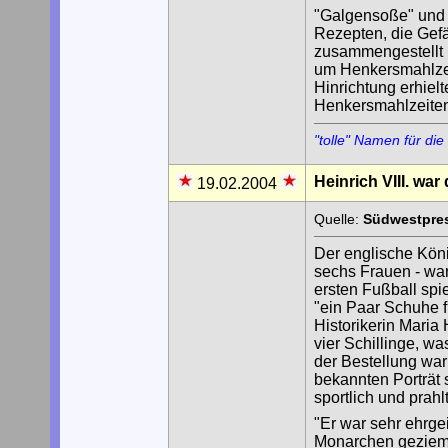
"Galgensoße" und 
Rezepten, die Gef
zusammengestellt 
um Henkersmahlzeite
Hinrichtung erhiel
Henkersmahlzeiten 
"tolle" Namen für die
Heinrich VIII. wa
19.02.2004
Quelle:
Südwestpres
Der englische König
sechs Frauen - war
ersten Fußball spi
"ein Paar Schuhe fü
Historikerin Maria
vier Schillinge, w
der Bestellung war
bekannten Porträt
sportlich und prah
"Er war sehr ehrge
Monarchen geziemt