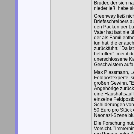
Bruder, der sich n
niederließ, habe s
Greenway ließ nich
Briefeschreibers a
den Packen per Luf
Vater hat fast nie 
der als Familienth
tun hat, die er au
zurückführt. "Da i
betroffen", meint d
unerschlossene Ka
Geschwistern aufar
Max Plassmann, Lei
Feldpostexperte, si
großen Gewinn. "Es
Angehörige zurück
eine Haushaltsaufl
einzelne Feldpostb
Schilderungen von
50 Euro pro Stück 
Neonazi-Szene blü
Die Forschung nutz
Vorsicht. "Immerhi
pro Person unter Z