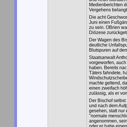
Medienberichten d
Vergehens belangt
Die acht Geschwor
Juni einen Fußgäng
zu sein. OBrien wa
Diözese zurückget
Der Wagen des Bisc
deutliche Unfallsp
Blutspuren auf de
Staatsanwalt Antho
vorgeworfen, auch 
haben. Bereits nac
Täters fahndete, ha
Windschutzscheibe 
machte geltend, da
einen zweifach hö
zulässig, als er vo
Der Bischof selbst 
und nach dem Aufp
gesehen, statt nur
"normale menschli
angenommen, sein 
oder er habe eine