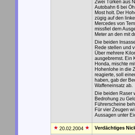
Zwei Türken aus Nü
Autobahn 6 bei Öh
Most holt. Der Hoh
zügig auf den linke
Mercedes von Temp
missfiel dem Ausge
Meter an den mit d
Die beiden Insass
Rede stellen und ve
Über mehrere Kilo
ausgebremst. Ein 
Honda, mischte mi
Hohenlohe in die Z
reagierte, soll ei
haben, gab der Bed
Waffeneinsatz ab.
Die beiden Raser 
Bedrohung zu Gelds
Führerscheine behi
Für vier Zeugen wi
Aussagen unter Eid
Verdächtiges Nic
20.02.2004