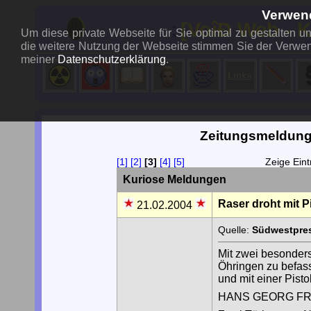
Verwen
..:
[VoîÐ Web - 
Um diese private Webseite für Sie optimal zu gestalten 
die weitere Nutzung der Webseite stimmen Sie der Verwen
meiner
Datenschutzerklärung
.
Zeitungsmeldung
[1]
[2]
[3]
[4]
[5]
Zeige Ein
Kuriose Meldungen
Raser droht mit P
21.02.2004
Quelle:
Südwestpres
Mit zwei besonders
Öhringen zu befass
und mit einer Pisto
HANS GEORG F