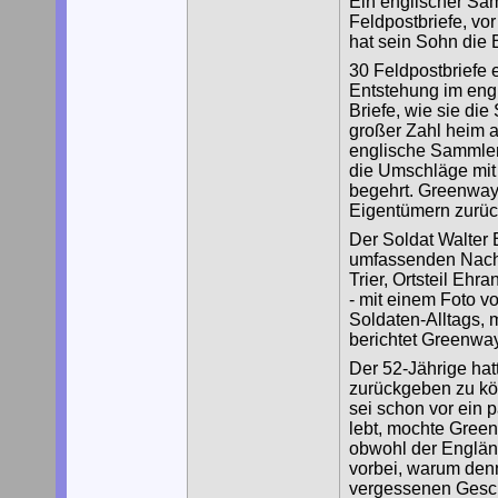
Ein englischer Sam
Feldpostbriefe, vor
hat sein Sohn die B
30 Feldpostbriefe 
Entstehung im engl
Briefe, wie sie die
großer Zahl heim an
englische Sammler 
die Umschläge mit
begehrt. Greenway 
Eigentümern zurüc
Der Soldat Walter 
umfassenden Nachr
Trier, Ortsteil Ehra
- mit einem Foto 
Soldaten-Alltags, 
berichtet Greenway
Der 52-Jährige hat
zurückgeben zu kö
sei schon vor ein p
lebt, mochte Gree
obwohl der Engländ
vorbei, warum denn
vergessenen Geschi