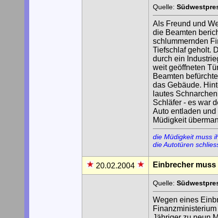
Quelle:
Südwestpres
Als Freund und Wec
die Beamten bericht
schlummernden Fir
Tiefschlaf geholt. 
durch ein Industri
weit geöffneten T
Beamten befürchtet
das Gebäude. Hinte
lautes Schnarchen
Schläfer - es war 
Auto entladen und n
Müdigkeit überman
die Müdigkeit muss i
die Autotüren schlie
Einbrecher muss i
20.02.2004
Quelle:
Südwestpres
Wegen eines Einbr
Finanzministerium s
Jähriger zu neun M