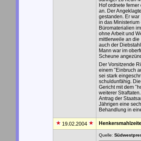
Hof ordnete ferner
an. Der Angeklagte 
gestanden. Er war 
in das Ministerium
Büromaterialien im
ohne Arbeit und W
mittlerweile an di
auch der Diebstah
Mann war im oberfr
Scheune angezünde
Der Vorsitzende Ri
einem "Einbruch au
sei stark eingesc
schuldunfähig. Die
Gericht mit dem "h
weiterer Straftate
Antrag der Staatsan
Jährigen eine sech
Behandlung in ein
Henkersmahlzeit
19.02.2004
Quelle:
Südwestpres