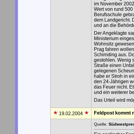
im November 2002 
Wert von rund 500 
Berufsschule gebra
dem Landgericht. 
und an die Behörd
Der Angeklagte sag
Ministerium eingest
Wohnsitz gewesen.
Prag fahren wollen
Schirnding aus. D
gestohlen. Wenig s
Straße einen Unfall
gelegenen Scheune
habe er Stroh in e
den 24-Jährigen we
das Feuer nicht. 
und ein weiterer b
Das Urteil wird mö
Feldpost kommt n
19.02.2004
Quelle:
Südwestpres