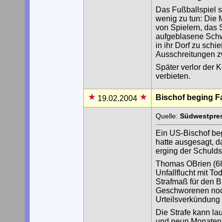
Das Fußballspiel s
wenig zu tun: Die
von Spielern, das S
aufgeblasene Schw
in ihr Dorf zu sch
Ausschreitungen 
Später verlor der 
verbieten.
Bischof beging Fa
19.02.2004
Quelle:
Südwestpres
Ein US-Bischof beg
hatte ausgesagt, da
erging der Schulds
Thomas OBrien (68)
Unfallflucht mit T
Strafmaß für den 
Geschworenen noch
Urteilsverkündung 
Die Strafe kann la
und neun Monaten 