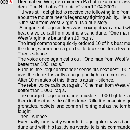
Hier mal ein Witz, den mir mein Pa hat zukommen lass
2003
dem "The Nicholas Chronicle" vom 17.04.2003):
"...I was still delighted to receive the following tale from
about the mountaineer's legendary fighting ability. He
"One Man from West Virginia" is a true story.
"A brigade of Iraqi soldiers was moving down a road w
heard a voice call from behind a sand dune, "One man
West Virginia is better than 10 Iraqis."
The Iraqi commander quickly ordered 10 of his best m
the dune, whereupon a gun battle broke out for a few m
Then - silence.
The voice once again calls out, "One man from West Vi
better than 100 Iraqis."
Furious, the Iraqi commander sends his next best 100 
over the dune. Instantly a huge gun fight commences.
After 10 minutes of this, there is again - silence.
The rebel voice calls out again, "One man from West Vi
better than 1,000 Iraqis."
The enraged Iraqi commander musters 1,000 fighters 
them to the other side of the dune. Rifle fire, machine g
grenades, rockets, and connon fire ring out as the terrib
fought.
Then - silence.
Eventually, one badly wounded Iraqi fighter crawls bac
dune and with his last dying words, tells his commande