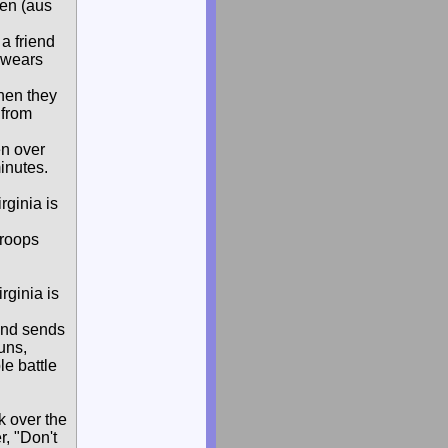
en (aus
 a friend
 swears
hen they
 from
en over
inutes.
rginia is
troops
rginia is
and sends
uns,
le battle
k over the
r, "Don't