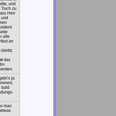
lte, und
 Tisch zu
dass Herr
n und
enen
äsident
eite
 alle
ibut an
 bleibt,
ht
das
 Im
werden.
geb\'s ja
kümmert,
s bald
ndungs-
 wo man
 etwas