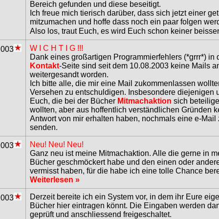
Bereich gefunden und diese beseitigt.
Ich freue mich tierisch darüber, dass sich jetzt einer get
mitzumachen und hoffe dass noch ein paar folgen wer
Also los, traut Euch, es wird Euch schon keiner beiss
W I C H T I G !!!
2003
Dank eines großartigen Programmierfehlers (*grrr*) in 
Kontakt
-Seite sind seit dem 10.08.2003 keine Mails a
weitergesandt worden.
Ich bitte alle, die mir eine Mail zukommenlassen wollt
Versehen zu entschuldigen. Insbesondere diejenigen 
Euch, die bei der Bücher
Mitmachaktion
sich beteilig
wollten, aber aus hoffentlich verständlichen Gründen k
Antwort von mir erhalten haben, nochmals eine e-Mail
senden.
Neu! Neu! Neu!
2003
Ganz neu ist meine Mitmachaktion. Alle die gerne in 
Bücher geschmöckert habe und den einen oder andere
vermisst haben, für die habe ich eine tolle Chance berei
Weiterlesen »
Derzeit bereite ich ein System vor, in dem ihr Eure eig
2003
Bücher hier eintragen könnt. Die Eingaben werden da
geprüft und anschliessend freigeschaltet.