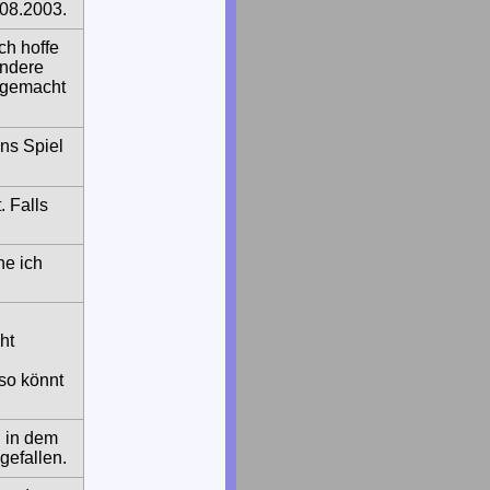
08.2003.
ch hoffe
andere
 gemacht
ins Spiel
. Falls
he ich
ht
 so könnt
h
in dem
gefallen.