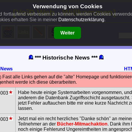
Verwendung von Cookies
..:
[VoîÐ Web - Willkommen]
:..
und fortlaufend verbessern zu können, werden Cookies verwend
kies erhalten Sie in meiner
Datenschutzerklärung
.
Weiter
*** Historische News ***
e News
HTM
Fast alle Links gehen auf die "alte" Homepage und funktionier
)
enheit werde ich diese überarbeiten.
Habe heute einige Systemarbeiten vorgenommen, und
2003
anderem die Datenbank Zugriffsschicht ausgetauscht. 
jetzt Fehler auftauchen bitte mir eine kurze Nachrich
lassen.
Jetzt mal ein recht herzliches "Danke schön" an meine
2003
Teilnehmer an der
Bücher-Mitmachaktion
. Dank ihm 
noch einige Fehlerund Ungereimtheiten im angespro