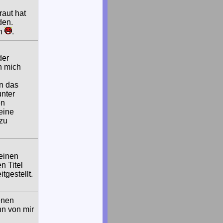
raut hat
den.
en
.
der
n mich
en das
unter
en
eine
 zu
meinen
n Titel
tgestellt.
enen
nn von mir