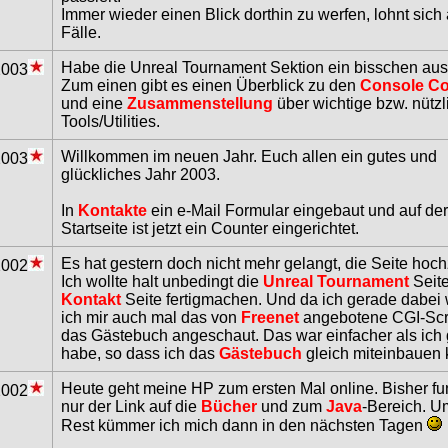
Immer wieder einen Blick dorthin zu werfen, lohnt sich 
Fälle.
Habe die Unreal Tournament Sektion ein bisschen aus
2003
Zum einen gibt es einen Überblick zu den
Console C
und eine
Zusammenstellung
über wichtige bzw. nützl
Tools/Utilities.
Willkommen im neuen Jahr. Euch allen ein gutes und
2003
glückliches Jahr 2003.
In
Kontakte
ein e-Mail Formular eingebaut und auf der
Startseite ist jetzt ein Counter eingerichtet.
Es hat gestern doch nicht mehr gelangt, die Seite hoc
2002
Ich wollte halt unbedingt die
Unreal Tournament
Seite
Kontakt
Seite fertigmachen. Und da ich gerade dabei 
ich mir auch mal das von
Freenet
angebotene CGI-Scri
das Gästebuch angeschaut. Das war einfacher als ich
habe, so dass ich das
Gästebuch
gleich miteinbauen 
Heute geht meine HP zum ersten Mal online. Bisher fun
2002
nur der Link auf die
Bücher
und zum
Java
-Bereich. U
Rest kümmer ich mich dann in den nächsten Tagen