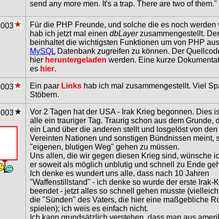
send any more men. It's a trap. There are two of them."
Für die PHP Freunde, und solche die es noch werden 
2003
hab ich jetzt mal einen
dbLayer
zusammengestellt. De
beinhaltet die wichtigsten Funktionen um von PHP aus
MySQL
Datenbank zugreifen zu können. Der Quellcod
hier
heruntergeladen
werden. Eine kurze Dokumentati
es
hier
.
Ein paar
Links
hab ich mal zusammengestellt. Viel S
2003
Stöbern.
Vor 2 Tagen hat der USA - Irak Krieg begonnen. Dies is
2003
alle ein trauriger Tag. Traurig schon aus dem Grunde, 
ein Land über die anderen stellt und losgelöst von den
Vereinten Nationen und sonstigen Bündnissen meint, 
"eigenen, blutigen Weg" gehen zu müssen.
Uns allen, die wir gegen diesen Krieg sind, wünsche i
er soweit als möglich unblutig und schnell zu Ende geh
Ich denke es wundert uns alle, dass nach 10 Jahren
"Waffenstillstand" - ich denke so wurde der erste Irak-K
beendet - jetzt alles so schnell gehen musste (vielleich
die "Sünden" des Vaters, die hier eine maßgebliche Ro
spielen); ich weis es einfach nicht.
Ich kann grundsätzlich verstehen, dass man aus ameri