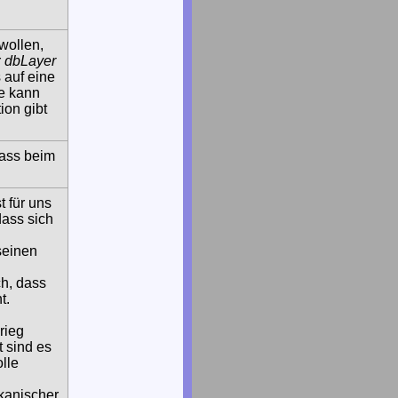
wollen,
r
dbLayer
 auf eine
e kann
on gibt
pass beim
t für uns
dass sich
seinen
ch, dass
t.
rieg
t sind es
lle
kanischer