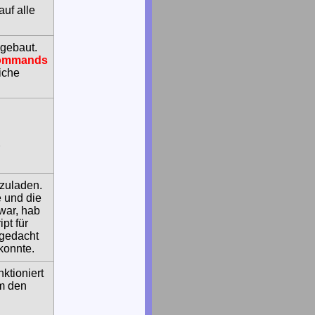
auf alle
gebaut.
ommands
iche
hzuladen.
 und die
war, hab
pt für
 gedacht
konnte.
ktioniert
m den