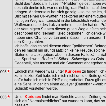
Sicht das "Saddam Hussein"-Problem gelöst haben wol
deshalb denke ich, war es richtig, das Problem auf den
bringen. Andererseits hat sich gezeigt - so meine ich, 
Blix mit seinen UN-Waffeninspektoren auf einem gute
richtigen Weg war, Einsicht in die tatsächlich vorhand
Waffenarsenale des Irak zu nehmen. Leider hat der Pr
der Vereinigten Staaten diesen guten Weg einfach beis
geschoben und "seinen" Krieg begonnen. Ich denke wir
haben eine Chance vertan und müssen nun unseren Tr
den Krieg zahlen.
Ich hoffe, das es bei diesem einen "politischen" Beitrag
den es macht mir grundsaätzlich keine Freude, solche
Statements abzugeben, aber in diesem Falle zählt
nic
alte Sprichwort:
Reden ist Silber - Schweigen ist Gold
.
Gegenteil, hier musste mal ein Statement abgegeben 
Endlich mal wieder was unter
Kurioses
zu finden. Ich 
2003
zu, in letzter Zeit habe ich mich nicht um die Seite ge
dafür habe ich mich in PHP eingearbeitet. Dazu gibt e
eine Seite, in der ich einen
dbLayer
(Datenbank-Verbi
Schicht) vorstellen werde.
Unter
Kurioses
findet man Berichte aus der Zeitung,
2003
sich als "Normalsterblicher" nur wundern kann, das so
passiert.