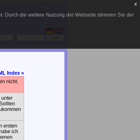
x
et. Durch die weitere Nutzung der Webseite stimmen Sie der
/
L Index »
en nicht.
 unter
Sollten
t zukommen
n ersten
habe ich
chenen