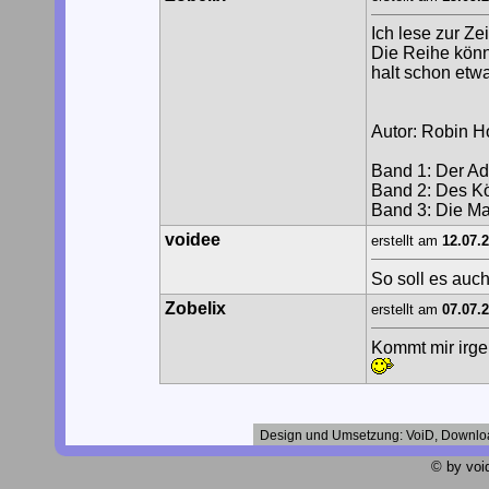
Ich lese zur Ze
Die Reihe könnt
halt schon etwa
Autor: Robin 
Band 1: Der Ad
Band 2: Des K
Band 3: Die M
voidee
erstellt am
12.07.
So soll es auc
Zobelix
erstellt am
07.07.
Kommt mir irge
Design und Umsetzung: VoiD, Downlo
© by void