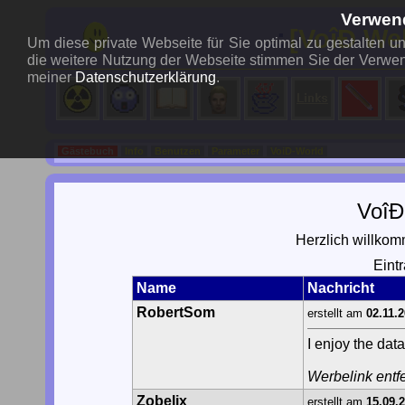
Verwen
..:
[VoîÐ We
Um diese private Webseite für Sie optimal zu gestalten 
die weitere Nutzung der Webseite stimmen Sie der Verwen
meiner
Datenschutzerklärung
.
Gästebuch
Info
Benutzen
Parameter
VoiD-World
VoîÐ
Herzlich willko
Eint
Name
Nachricht
RobertSom
erstellt am
02.11.
I enjoy the dat
Werbelink entfe
Zobelix
erstellt am
15.09.