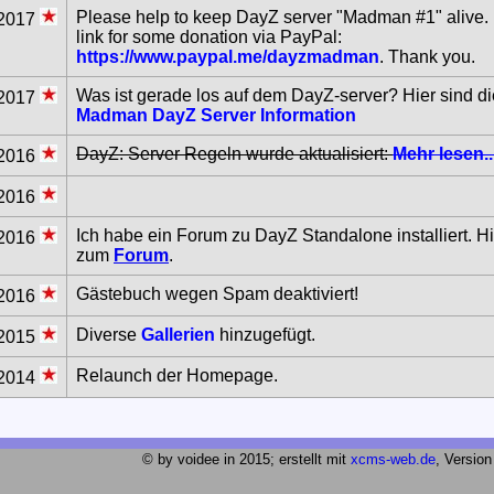
Please help to keep DayZ server "Madman #1" alive. 
.2017
link for some donation via PayPal:
https://www.paypal.me/dayzmadman
. Thank you.
Was ist gerade los auf dem DayZ-server? Hier sind di
.2017
Madman DayZ Server Information
DayZ: Server Regeln wurde aktualisiert:
Mehr lesen..
.2016
.2016
Ich habe ein Forum zu DayZ Standalone installiert. Hi
.2016
zum
Forum
.
Gästebuch wegen Spam deaktiviert!
.2016
Diverse
Gallerien
hinzugefügt.
.2015
Relaunch der Homepage.
.2014
© by voidee in 2015; erstellt mit
xcms-web.de
, Version