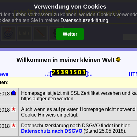
Verwendung von Cookies
..:
[VoîÐ Web - Willkommen]
:..
und fortlaufend verbessern zu können, werden Cookies verwend
kies erhalten Sie in meiner
Datenschutzerklärung
.
Weiter
Willkommen in meiner kleinen Welt
..:[
]:..
News
HTM
ten:
Homepage ist jetzt mit SSL Zertifikat versehen und k
.2018
https aufgerufen werden.
Auch wenn es auf privaten Homepage nicht notwendig
.2018
Cookie Hinweis eingefügt.
Datenschutzerklärung nach DSGVO findet ihr hier:
.2018
Datenschutz nach DSGVO
(Stand 25.05.2018).