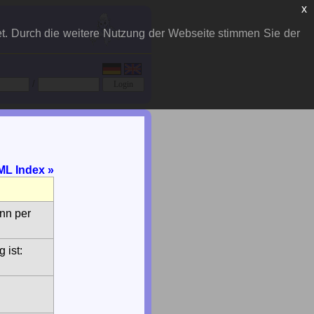
x
et. Durch die weitere Nutzung der Webseite stimmen Sie der
/
L Index »
ann per
 ist: