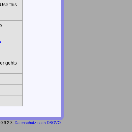
Use this
e
.
er gehts
 0.9.2.3,
Datenschutz nach DSGVO