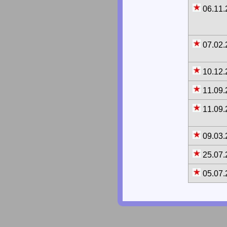
06.11
07.02
10.12
11.09
11.09
09.03
25.07
05.07