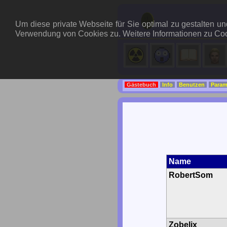
Um diese private Webseite für Sie optimal zu gestalten 
Verwendung von Cookies zu. Weitere Informationen zu Coo
Gästebuch
Info
Benutzen
Param
Name
RobertSom
Zobelix