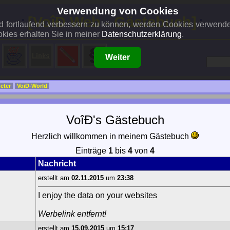
Verwendung von Cookies
..:
[VoîÐ Web - Gästebuch]
:..
und fortlaufend verbessern zu können, werden Cookies verwend
kies erhalten Sie in meiner
Datenschutzerklärung
.
Weiter
eter
VoiD-World
VoîÐ's Gästebuch
Herzlich willkommen in meinem Gästebuch
Einträge
1
bis
4
von
4
Nachricht
erstellt am
02.11.2015
um
23:38
I enjoy the data on your websites
Werbelink entfernt!
erstellt am
15.09.2015
um
15:17