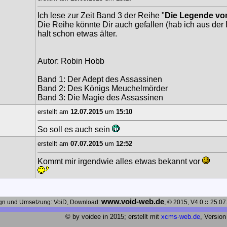
Ich lese zur Zeit Band 3 der Reihe "
Die Legende vo
Die Reihe könnte Dir auch gefallen (hab ich aus der B
halt schon etwas älter.
Autor: Robin Hobb
Band 1: Der Adept des Assassinen
Band 2: Des Königs Meuchelmörder
Band 3: Die Magie des Assassinen
erstellt am
12.07.2015
um
15:10
So soll es auch sein
erstellt am
07.07.2015
um
12:52
Kommt mir irgendwie alles etwas bekannt vor
www.void-web.de
gn und Umsetzung: VoiD, Download:
, © 2015, V4.0
::
25.07
© by voidee in 2015; erstellt mit
xcms-web.de
, Version