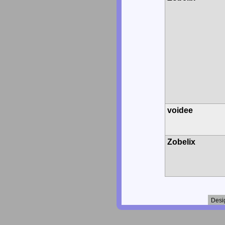
voidee
Zobelix
Desi