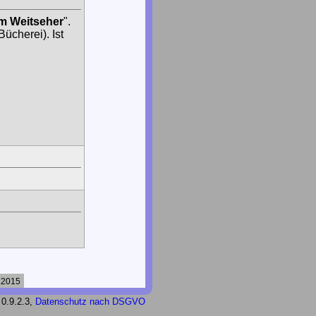
m Weitseher
".
ücherei). Ist
.2015
 0.9.2.3,
Datenschutz nach DSGVO