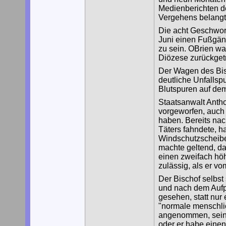
Medienberichten d
Vergehens belangt
Die acht Geschwor
Juni einen Fußgäng
zu sein. OBrien wa
Diözese zurückget
Der Wagen des Bisc
deutliche Unfallsp
Blutspuren auf de
Staatsanwalt Antho
vorgeworfen, auch 
haben. Bereits nac
Täters fahndete, ha
Windschutzscheibe 
machte geltend, da
einen zweifach hö
zulässig, als er vo
Der Bischof selbst 
und nach dem Aufp
gesehen, statt nur
"normale menschli
angenommen, sein 
oder er habe eine