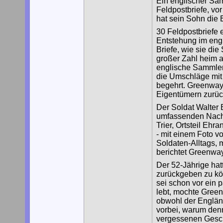
Ein englischer Sam
Feldpostbriefe, vor
hat sein Sohn die B
30 Feldpostbriefe 
Entstehung im engl
Briefe, wie sie die
großer Zahl heim an
englische Sammler 
die Umschläge mit
begehrt. Greenway 
Eigentümern zurüc
Der Soldat Walter 
umfassenden Nachr
Trier, Ortsteil Ehra
- mit einem Foto 
Soldaten-Alltags, 
berichtet Greenway
Der 52-Jährige hat
zurückgeben zu kö
sei schon vor ein p
lebt, mochte Gree
obwohl der Engländ
vorbei, warum denn
vergessenen Geschi