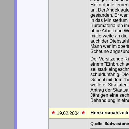
Hof ordnete ferner
an. Der Angeklagte 
gestanden. Er war 
in das Ministerium
Büromaterialien im
ohne Arbeit und W
mittlerweile an di
auch der Diebstah
Mann war im oberfr
Scheune angezünde
Der Vorsitzende Ri
einem "Einbruch au
sei stark eingesc
schuldunfähig. Die
Gericht mit dem "h
weiterer Straftate
Antrag der Staatsan
Jährigen eine sech
Behandlung in ein
Henkersmahlzeit
19.02.2004
Quelle:
Südwestpres