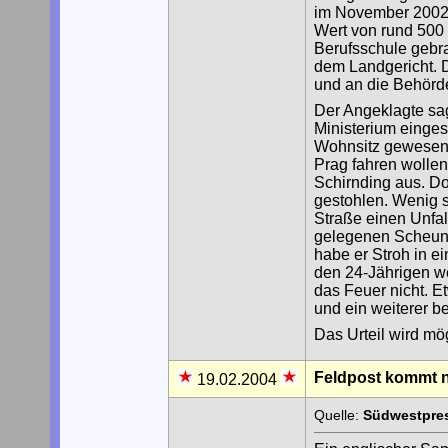
im November 2002 
Wert von rund 500 
Berufsschule gebra
dem Landgericht. 
und an die Behörd
Der Angeklagte sag
Ministerium eingest
Wohnsitz gewesen.
Prag fahren wollen
Schirnding aus. D
gestohlen. Wenig s
Straße einen Unfall
gelegenen Scheune
habe er Stroh in e
den 24-Jährigen we
das Feuer nicht. 
und ein weiterer b
Das Urteil wird mö
Feldpost kommt n
19.02.2004
Quelle:
Südwestpres