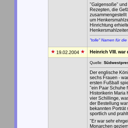
"Galgensoße" und 
Rezepten, die Gef
zusammengestellt 
um Henkersmahlzeite
Hinrichtung erhiel
Henkersmahlzeiten 
"tolle" Namen für die
Heinrich VIII. wa
19.02.2004
Quelle:
Südwestpres
Der englische König
sechs Frauen - war
ersten Fußball spi
"ein Paar Schuhe fü
Historikerin Maria
vier Schillinge, w
der Bestellung war
bekannten Porträt
sportlich und prah
"Er war sehr ehrge
Monarchen geziemt