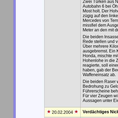
Zwei Türken aus Nü
Autobahn 6 bei Öh
Most holt. Der Hoh
zügig auf den linke
Mercedes von Temp
missfiel dem Ausge
Meter an den mit d
Die beiden Insass
Rede stellen und ve
Über mehrere Kilo
ausgebremst. Ein 
Honda, mischte mi
Hohenlohe in die Z
reagierte, soll ei
haben, gab der Bed
Waffeneinsatz ab.
Die beiden Raser 
Bedrohung zu Gelds
Führerscheine behi
Für vier Zeugen wi
Aussagen unter Eid
Verdächtiges Nic
20.02.2004