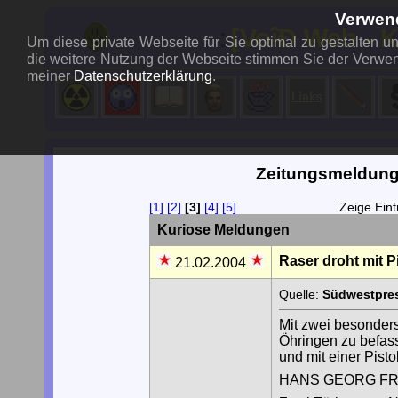
Verwen
..:
[VoîÐ Web - 
Um diese private Webseite für Sie optimal zu gestalten 
die weitere Nutzung der Webseite stimmen Sie der Verwen
meiner
Datenschutzerklärung
.
Zeitungsmeldung
[1]
[2]
[3]
[4]
[5]
Zeige Ein
Kuriose Meldungen
Raser droht mit P
21.02.2004
Quelle:
Südwestpres
Mit zwei besonders
Öhringen zu befass
und mit einer Pisto
HANS GEORG F