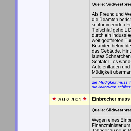
Quelle:
Südwestpres
Als Freund und Wec
die Beamten bericht
schlummernden Fir
Tiefschlaf geholt. 
durch ein Industri
weit geöffneten T
Beamten befürchtet
das Gebäude. Hinte
lautes Schnarchen
Schläfer - es war 
Auto entladen und n
Müdigkeit überman
die Müdigkeit muss i
die Autotüren schlie
Einbrecher muss i
20.02.2004
Quelle:
Südwestpres
Wegen eines Einbr
Finanzministerium s
Jähriger zu neun M