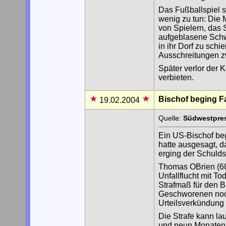
Das Fußballspiel s
wenig zu tun: Die
von Spielern, das S
aufgeblasene Schw
in ihr Dorf zu sch
Ausschreitungen 
Später verlor der 
verbieten.
Bischof beging Fa
19.02.2004
Quelle:
Südwestpres
Ein US-Bischof beg
hatte ausgesagt, da
erging der Schulds
Thomas OBrien (68)
Unfallflucht mit T
Strafmaß für den 
Geschworenen noch
Urteilsverkündung 
Die Strafe kann la
und neun Monaten 