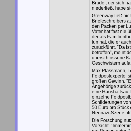
Bruder, der sich n
niederließ, habe s
Greenway ließ nich
Briefeschreibers a
den Packen per Luf
Vater hat fast nie 
der als Familienth
tun hat, die er au
zurückführt. "Da i
betroffen", meint d
unerschlossene Ka
Geschwistern aufar
Max Plassmann, Lei
Feldpostexperte, si
großen Gewinn. "Es
Angehörige zurück
eine Haushaltsaufl
einzelne Feldpostb
Schilderungen von
50 Euro pro Stück 
Neonazi-Szene blü
Die Forschung nutz
Vorsicht. "Immerhi
pro Person unter Z