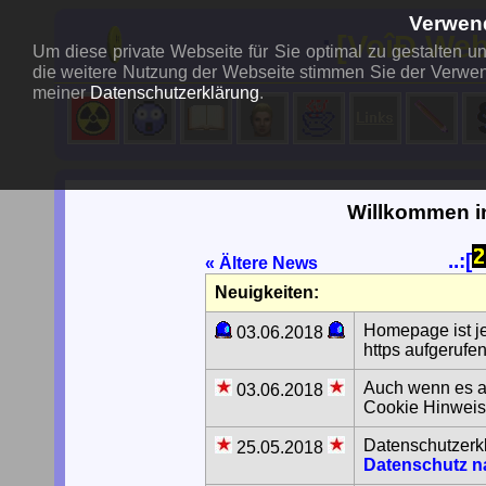
Verwen
..:
[VoîÐ Web
Um diese private Webseite für Sie optimal zu gestalten 
die weitere Nutzung der Webseite stimmen Sie der Verwen
meiner
Datenschutzerklärung
.
Willkommen i
..:[
« Ältere News
Neuigkeiten:
Homepage ist je
03.06.2018
https aufgerufe
Auch wenn es au
03.06.2018
Cookie Hinweis 
Datenschutzerkl
25.05.2018
Datenschutz 