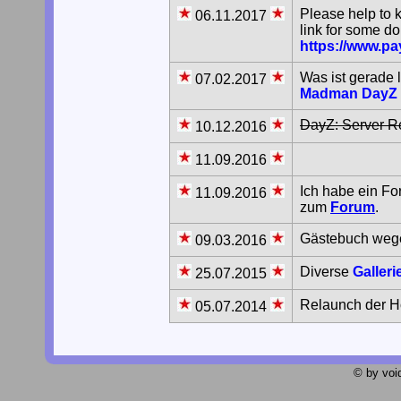
Please help to 
06.11.2017
link for some d
https://www.p
Was ist gerade 
07.02.2017
Madman DayZ S
DayZ: Server Re
10.12.2016
11.09.2016
Ich habe ein Fo
11.09.2016
zum
Forum
.
Gästebuch wege
09.03.2016
Diverse
Galleri
25.07.2015
Relaunch der 
05.07.2014
© by void