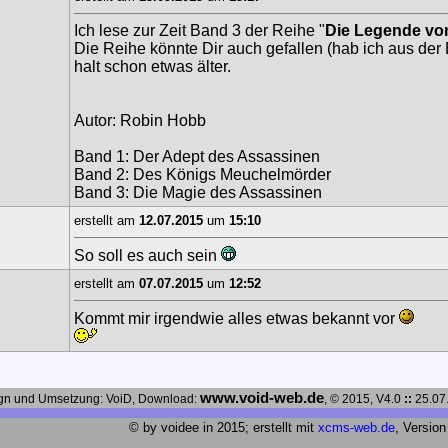
Ich lese zur Zeit Band 3 der Reihe "
Die Legende vo
Die Reihe könnte Dir auch gefallen (hab ich aus der B
halt schon etwas älter.
Autor: Robin Hobb
Band 1: Der Adept des Assassinen
Band 2: Des Königs Meuchelmörder
Band 3: Die Magie des Assassinen
erstellt am
12.07.2015
um
15:10
So soll es auch sein
erstellt am
07.07.2015
um
12:52
Kommt mir irgendwie alles etwas bekannt vor
www.void-web.de
gn und Umsetzung: VoiD, Download:
, © 2015, V4.0
::
25.07
© by voidee in 2015; erstellt mit
xcms-web.de
, Version