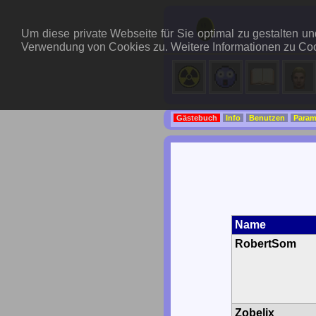
Um diese private Webseite für Sie optimal zu gestalten 
Verwendung von Cookies zu. Weitere Informationen zu Coo
Gästebuch
Info
Benutzen
Param
Name
RobertSom
Zobelix