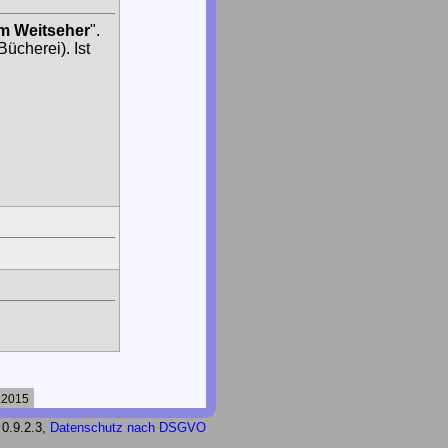
m Weitseher
".
ücherei). Ist
.2015
 0.9.2.3,
Datenschutz nach DSGVO