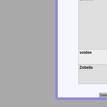
voidee
Zobelix
Desi