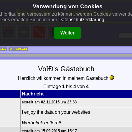
Verwendung von Cookies
..:
[VoîÐ Web - Gästebuch]
:..
und fortlaufend verbessern zu können, werden Cookies verwend
kies erhalten Sie in meiner
Datenschutzerklärung
.
Weiter
eter
VoiD-World
VoîÐ's Gästebuch
Herzlich willkommen in meinem Gästebuch
Einträge
1
bis
4
von
4
Nachricht
erstellt am
02.11.2015
um
23:38
I enjoy the data on your websites
Werbelink entfernt!
erstellt am
15.09.2015
um
15:17